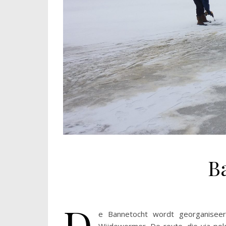
B
D
e Bannetocht wordt georganiseerd 