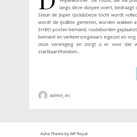
Wijdewormer. De route, die via po
langs deze dorpen voert, bedraagt c
Steun de Jisper IJsclubDeze tocht wordt volled
wordt de ijsdikte gemeten, worden wakken af
EHBO posten bemand, routeborden geplaatst
bemand en verkeersregelaars ingezet en nog 
onze vereniging en zorgt u er voor dat we
startkaartRondom…
admin_vic
Ashe Theme by
WP Royal
.