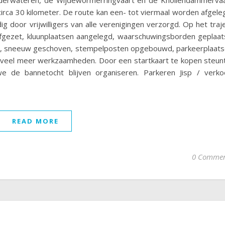
lderwateren, de Wijdewormerringvaart en de Knollendammerva
irca 30 kilometer. De route kan een- tot viermaal worden afgele
ig door vrijwilligers van alle verenigingen verzorgd. Op het traj
gezet, kluunplaatsen aangelegd, waarschuwingsborden geplaat
, sneeuw geschoven, stempelposten opgebouwd, parkeerplaat
veel meer werkzaamheden. Door een startkaart te kopen steun
 de bannetocht blijven organiseren. Parkeren Jisp / verk
READ MORE
0 Commen